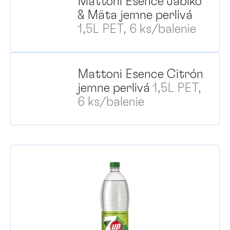
Mattoni Esence Jablko
& Mäta jemne perlivá
1,5L PET, 6 ks/balenie
Mattoni Esence Citrón
jemne perlivá
1,5L PET,
6 ks/balenie
V
ý
p
i
s
p
r