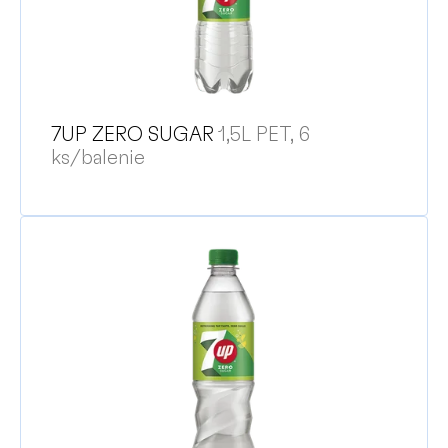
o
d
u
k
t
o
7UP ZERO SUGAR
1,5L PET, 6
v
ks/balenie