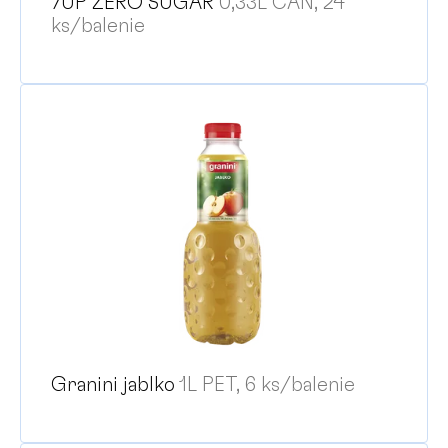
7UP ZERO SUGAR
0,33L CAN, 24
ks/balenie
Granini jablko
1L PET, 6 ks/balenie