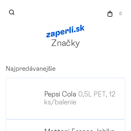
Prejsť
na
NÁKU
obsah
KOŠÍK
Značky
Najpredávanejšie
Pepsi Cola
0,5L PET, 12
ks/balenie
Pr