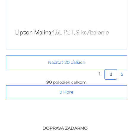
Lipton Malina
1,5L PET, 9 ks/balenie
Načítať 20 ďalších
S
1
5
t
O
90
položiek celkom
v
r
l
Hore
á
á
d
n
a
k
c
o
i
e
v
DOPRAVA ZADARMO
p