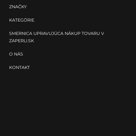
i
ZNAČKY
e
KATEGÓRIE
SMERNICA UPRAVUJÚCA NÁKUP TOVARU V
ZAPERLI.SK
O NÁS
KONTAKT