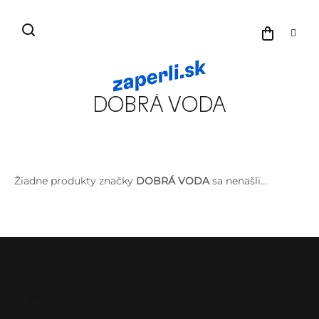
Prejsť
na
NÁKU
obsah
KOŠÍK
DOBRÁ VODA
Žiadne produkty značky
DOBRÁ VODA
sa nenašli...
Z
á
p
ä
Menu
Pr
t