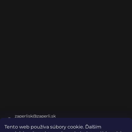
Kontakt
zaperlisk
@
zaperli.sk
+421 948 032 048
Tento web používa súbory cookie. Ďalším