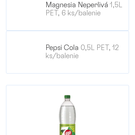
Magnesia Neperlivá
1,5L
PET, 6 ks/balenie
Pepsi Cola
0,5L PET, 12
ks/balenie
V
ý
p
i
s
p
r