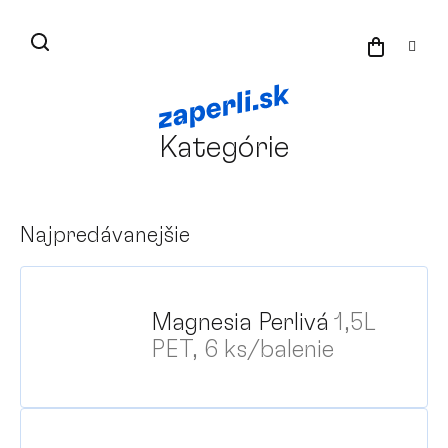
Prejsť
na
NÁKU
obsah
KOŠÍK
Kategórie
Najpredávanejšie
Magnesia Perlivá
1,5L
PET, 6 ks/balenie
Pr