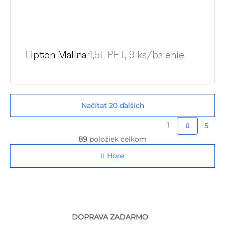
Lipton Malina
1,5L PET, 9 ks/balenie
Načítať 20 ďalších
S
1
5
t
O
89
položiek celkom
v
r
l
Hore
á
á
d
n
a
k
c
o
i
e
v
DOPRAVA ZADARMO
p