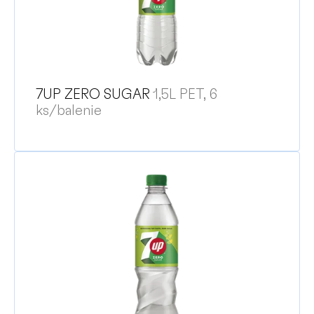
o
d
u
k
t
o
7UP ZERO SUGAR
1,5L PET, 6
v
ks/balenie