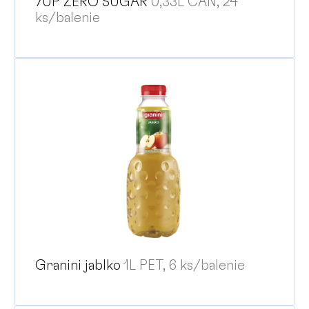
7UP ZERO SUGAR
0,33L CAN, 24
ks/balenie
Granini jablko
1L PET, 6 ks/balenie