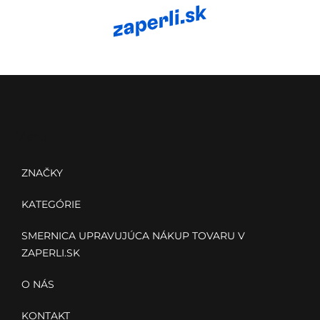
Z
á
p
ä
Menu
t
i
ZNAČKY
e
KATEGÓRIE
SMERNICA UPRAVUJÚCA NÁKUP TOVARU V
ZAPERLI.SK
O NÁS
KONTAKT