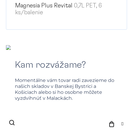
Magnesia Plus Revital
0,7L PET, 6
ks/balenie
Kam rozvážame?
Momentálne vám tovar radi zavezieme do
našich skladov v Banskej Bystrici a
Košiciach alebo si ho osobne môžete
vyzdvihnúť v Malackách.
NÁKU
KOŠÍK