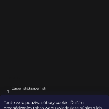
Kontakt
zaperlisk
@
zaperli.sk
+421 948 032 048
Tento web používa súbory cookie. Ďalším
https://www.facebook.com/mattoni1873
prechádzaním tohto webu vyjadrujete súhlas s ich