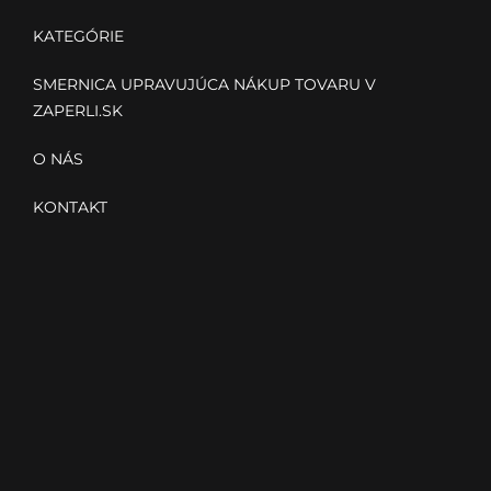
e
Pr
KATEGÓRIE
SMERNICA UPRAVUJÚCA NÁKUP TOVARU V
ZAPERLI.SK
O NÁS
KONTAKT