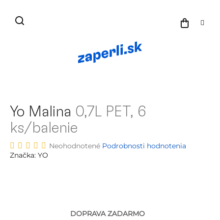
Prejsť
na
NÁKU
obsah
KOŠÍK
Yo Malina
0,7L PET, 6
ks/balenie
Priemerné
Neohodnotené
Podrobnosti hodnotenia
hodnotenie
Značka:
YO
produktu
je
0.0
z
5
hviezdičiek.
Pr
DOPRAVA ZADARMO