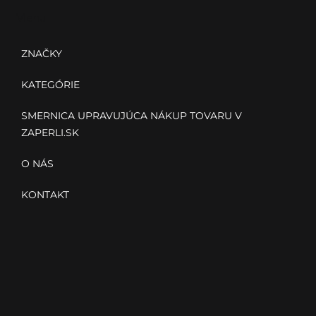
ä
Menu
t
i
ZNAČKY
e
KATEGÓRIE
SMERNICA UPRAVUJÚCA NÁKUP TOVARU V
ZAPERLI.SK
O NÁS
KONTAKT