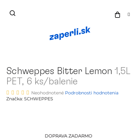
Prejsť
na
NÁKU
obsah
KOŠÍK
Schweppes Bitter Lemon
1,5L
PET, 6 ks/balenie
Priemerné
Neohodnotené
Podrobnosti hodnotenia
hodnotenie
Značka:
SCHWEPPES
produktu
je
0.0
z
5
hviezdičiek.
Pr
DOPRAVA ZADARMO