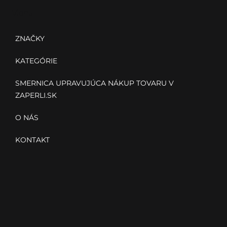
ä
Menu
t
i
ZNAČKY
e
KATEGÓRIE
SMERNICA UPRAVUJÚCA NÁKUP TOVARU V
ZAPERLI.SK
O NÁS
KONTAKT